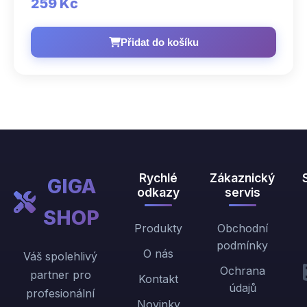
259 Kč
Přidat do košíku
Rychlé
Zákaznický
GIGA
odkazy
servis
SHOP
Produkty
Obchodní
podmínky
O nás
Váš spolehlivý
Ochrana
partner pro
Kontakt
údajů
profesionální
Novinky