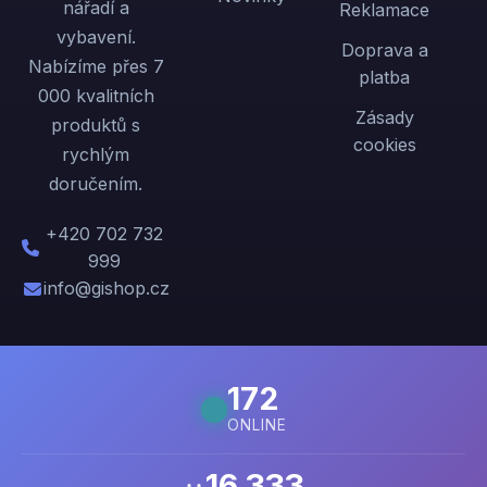
nářadí a
Reklamace
vybavení.
Doprava a
Nabízíme přes 7
platba
000 kvalitních
Zásady
produktů s
cookies
rychlým
doručením.
+420 702 732
999
info@gishop.cz
172
ONLINE
16 333