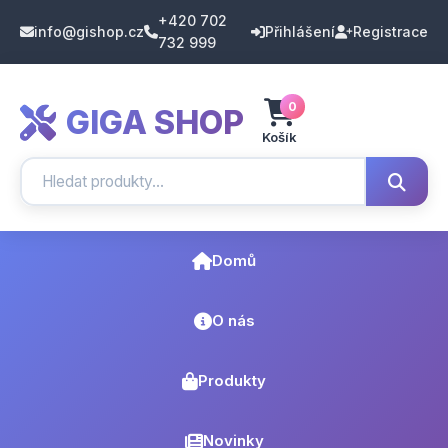
+420 702
info@gishop.cz
Přihlášení
Registrace
732 999
0
GIGA SHOP
Košík
Domů
O nás
Produkty
Novinky