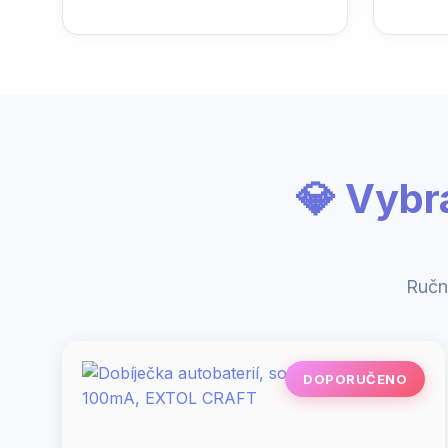
💎 Vybr
Ručn
DOPORUČENO