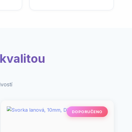
kvalitou
vostí
DOPORUČENO