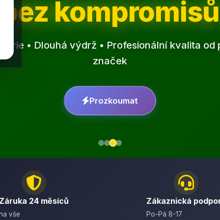
bez kompromisů
erie • Dlouhá výdrž • Profesionální kvalita o
značek
Prozkoumat
Záruka 24 měsíců
Zákaznická podpo
na vše
Po-Pá 8-17