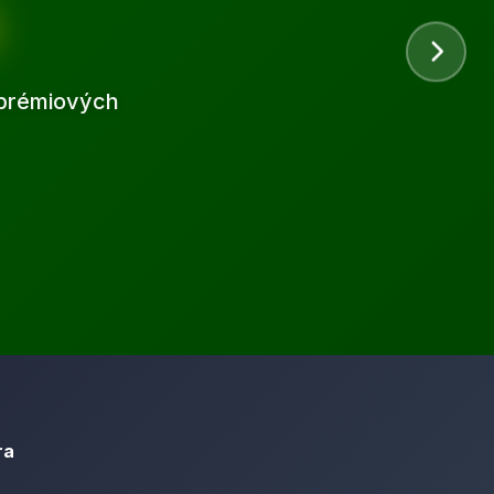
d prémiových
ra