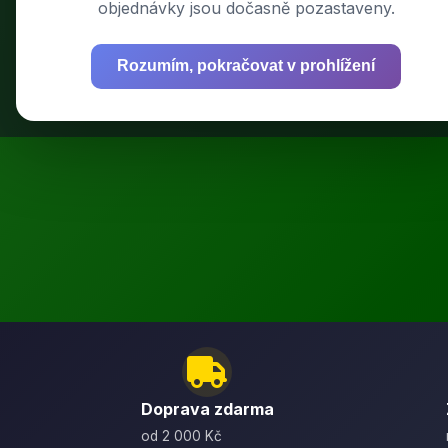
objednávky jsou dočasně pozastaveny.
Rozumím, pokračovat v prohlížení
Výkonné bat
Doprava zdarma
od 2 000 Kč