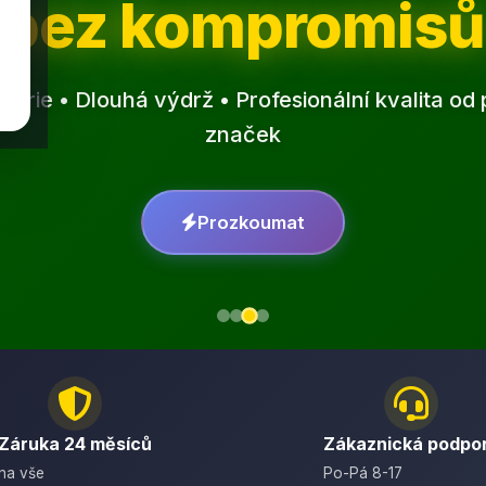
bez kompromisů
erie • Dlouhá výdrž • Profesionální kvalita o
značek
Prozkoumat
Záruka 24 měsíců
Zákaznická podpo
na vše
Po-Pá 8-17