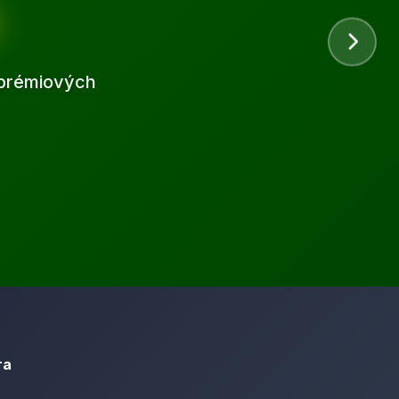
d prémiových
ra