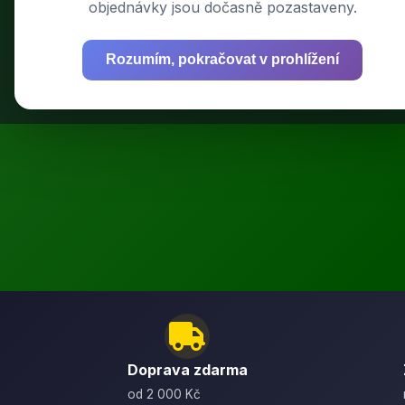
objednávky jsou dočasně pozastaveny.
Rozumím, pokračovat v prohlížení
Výkonné bat
Doprava zdarma
od 2 000 Kč