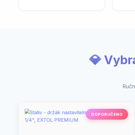
💎 Vybr
Ručn
DOPORUČENO