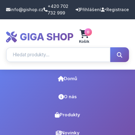
+420 702
info@gishop.cz
Přihlášení
Registrace
732 999
0
GIGA SHOP
Košík
Domů
O nás
Produkty
Novinky