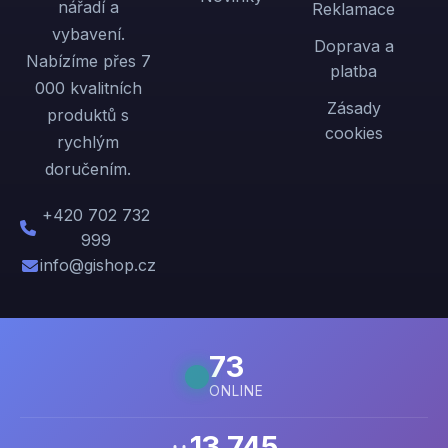
nářadí a
Reklamace
vybavení.
Doprava a
Nabízíme přes 7
platba
000 kvalitních
Zásady
produktů s
cookies
rychlým
doručením.
+420 702 732
999
info@gishop.cz
73
ONLINE
13 745