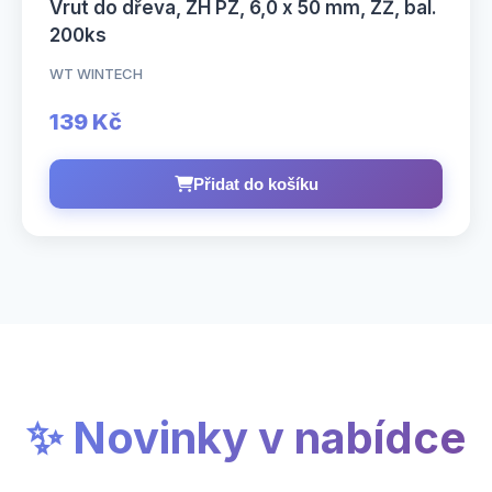
Vrut do dřeva, ZH PZ, 6,0 x 50 mm, ZŽ, bal.
200ks
WT WINTECH
139 Kč
Přidat do košíku
✨ Novinky v nabídce