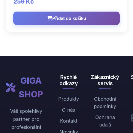
259 Kč
Přidat do košíku
Rychlé
Zákaznický
GIGA
odkazy
servis
SHOP
Produkty
Obchodní
podmínky
O nás
Váš spolehlivý
Ochrana
partner pro
Kontakt
údajů
profesionální
Novinky