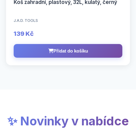
Koš zahradní, plastový, 32L, kulatý, černý
J.A.D. TOOLS
139 Kč
Přidat do košíku
✨ Novinky v nabídce