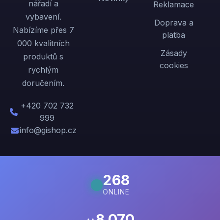
nářadí a
Reklamace
vybavení.
Doprava a
Nabízíme přes 7
platba
000 kvalitních
Zásady
produktů s
cookies
rychlým
doručením.
+420 702 732
999
info@gishop.cz
268
ONLINE
8 070