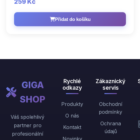
259 Kč
Přidat do košíku
Rychlé
Zákaznický
GIGA
odkazy
servis
SHOP
Produkty
Obchodní
podmínky
O nás
Váš spolehlivý
Ochrana
partner pro
Kontakt
údajů
profesionální
Novinky