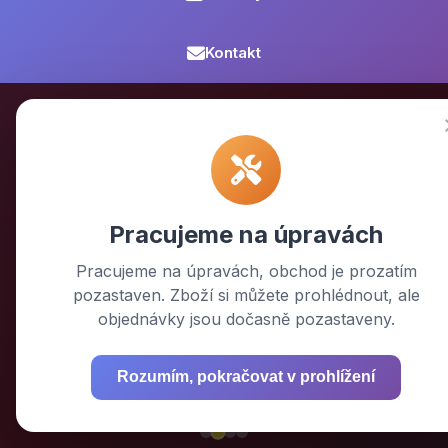
Kontakt
🚚 AKCE
Doprava
ZDARMA
Pracujeme na úpravách
nad 2 000 Kč
Pracujeme na úpravách, obchod je prozatím
pozastaven. Zboží si můžete prohlédnout, ale
PPL doručení do 24 hodin • Sledování zásilky
objednávky jsou dočasně pozastaveny.
online • Bezpečné balení
Rozumím, pokračovat v prohlížení
Objednat nyní