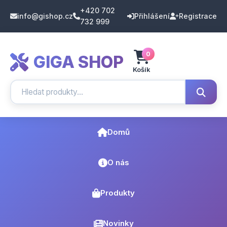
+420 702
info@gishop.cz
Přihlášení
Registrace
732 999
0
GIGA SHOP
Košík
Domů
O nás
Produkty
Novinky