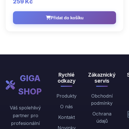
259 Kč
Přidat do košíku
Rychlé
Zákaznický
GIGA
odkazy
servis
SHOP
Produkty
Obchodní
podmínky
O nás
Váš spolehlivý
Ochrana
partner pro
Kontakt
údajů
profesionální
Novinky