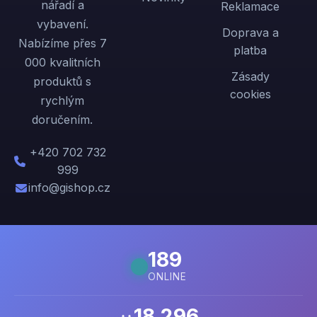
nářadí a
Reklamace
vybavení.
Doprava a
Nabízíme přes 7
platba
000 kvalitních
Zásady
produktů s
cookies
rychlým
doručením.
+420 702 732
999
info@gishop.cz
189
ONLINE
18 296