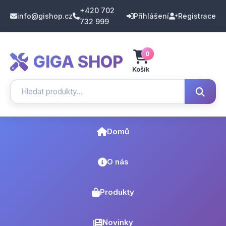
+420 702
info@gishop.cz
Přihlášení
Registrace
732 999
0
GIGA SHOP
Košík
Domů
O nás
Produkty
Novinky