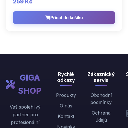
259 Kč
Přidat do košíku
Rychlé
Zákaznický
GIGA
odkazy
servis
SHOP
Produkty
Obchodní
podmínky
O nás
Váš spolehlivý
Ochrana
partner pro
Kontakt
údajů
profesionální
Novinky