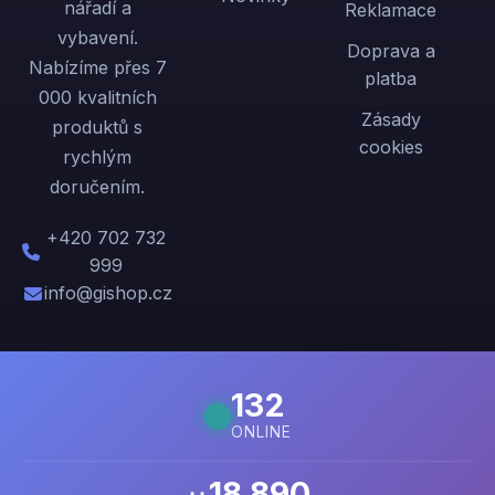
nářadí a
Reklamace
vybavení.
Doprava a
Nabízíme přes 7
platba
000 kvalitních
Zásady
produktů s
cookies
rychlým
doručením.
+420 702 732
999
info@gishop.cz
132
ONLINE
18 890