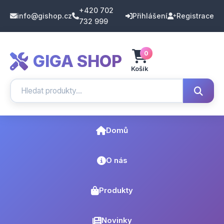
+420 702
info@gishop.cz
Přihlášení
Registrace
732 999
0
GIGA SHOP
Košík
Domů
O nás
Produkty
Novinky