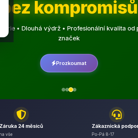
bez kompromisů
erie • Dlouhá výdrž • Profesionální kvalita o
značek
Prozkoumat
Záruka 24 měsíců
Zákaznická podpo
na vše
Po-Pá 8-17