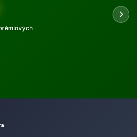
d prémiových
ra