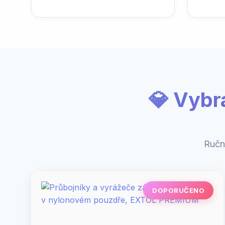
💎 Vybr
Ručn
DOPORUČENO