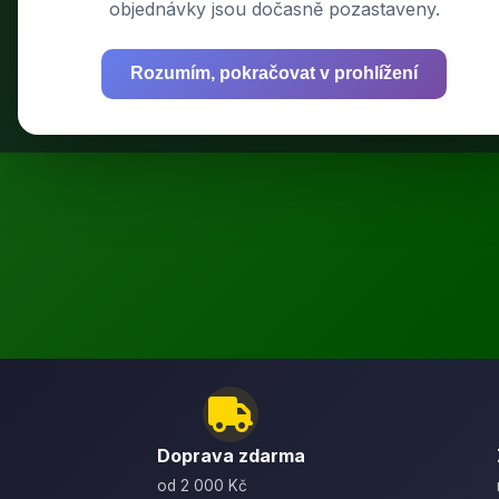
objednávky jsou dočasně pozastaveny.
Rozumím, pokračovat v prohlížení
Výkonné bat
Doprava zdarma
od 2 000 Kč