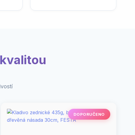
kvalitou
vostí
DOPORUČENO