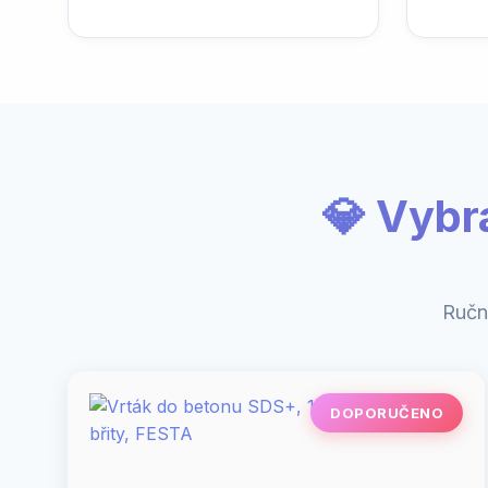
💎 Vybr
Ručn
DOPORUČENO