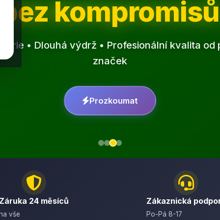
bez kompromisů
erie • Dlouhá výdrž • Profesionální kvalita o
značek
Prozkoumat
Záruka 24 měsíců
Zákaznická podpo
na vše
Po-Pá 8-17