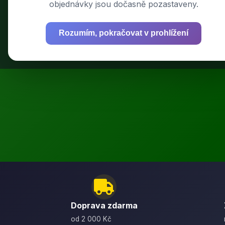
objednávky jsou dočasně pozastaveny.
Rozumím, pokračovat v prohlížení
Výkonné bat
Doprava zdarma
od 2 000 Kč