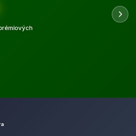
d prémiových
ra