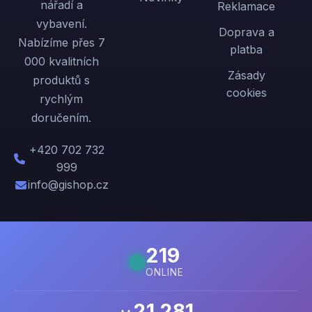
nářadí a
Reklamace
vybavení.
Doprava a
Nabízíme přes 7
platba
000 kvalitních
Zásady
produktů s
cookies
rychlým
doručením.
+420 702 732
999
info@gishop.cz
219
ONLINE
21 281