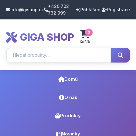
+420 702
info@gishop.cz
Přihlášení
Registrace
732 999
0
GIGA SHOP
Košík
Domů
O nás
Produkty
Novinky