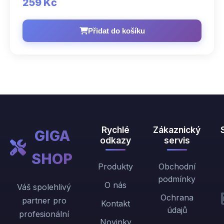
259 Kč
Přidat do košíku
Rychlé
Zákaznický
GIGA
odkazy
servis
SHOP
Produkty
Obchodní
podmínky
O nás
Váš spolehlivý
Ochrana
partner pro
Kontakt
údajů
profesionální
Novinky