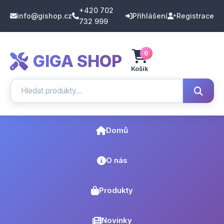
+420 702
info@gishop.cz
Přihlášení
Registrace
732 999
0
GIGA SHOP
Košík
Domů
O nás
Produkty
Novinky