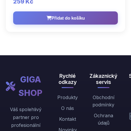
259 Kč
Přidat do košíku
Rychlé
Zákaznický
GIGA
odkazy
servis
SHOP
Produkty
Obchodní
podmínky
O nás
Váš spolehlivý
Ochrana
partner pro
Kontakt
údajů
profesionální
Novinky