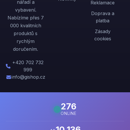
nářadí a
Reklamace
vybavení.
Doprava a
Nabízíme přes 7
platba
000 kvalitních
Zásady
produktů s
cookies
rychlým
doručením.
+420 702 732
999
info@gishop.cz
276
ONLINE
10 136