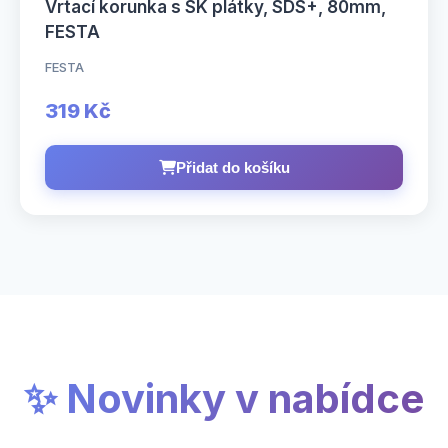
Vrtací korunka s SK plátky, SDS+, 80mm,
FESTA
FESTA
319 Kč
Přidat do košíku
✨ Novinky v nabídce