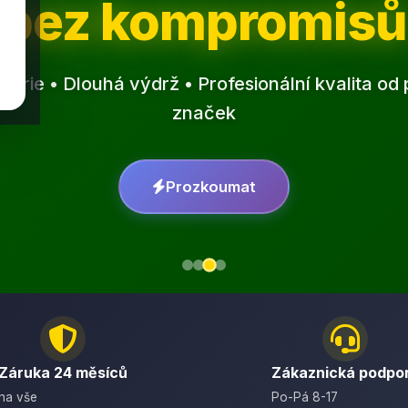
bez kompromisů
erie • Dlouhá výdrž • Profesionální kvalita o
značek
Prozkoumat
Záruka 24 měsíců
Zákaznická podpo
na vše
Po-Pá 8-17