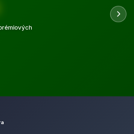
d prémiových
ra