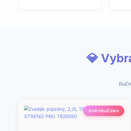
💎 Vybr
Ručn
DOPORUČENO