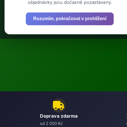
objednávky jsou dočasně pozastaveny.
Rozumím, pokračovat v prohlížení
Výkonné bat
Doprava zdarma
od 2 000 Kč