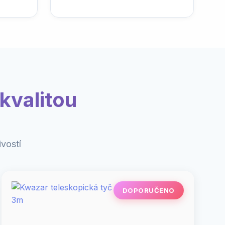
kvalitou
vostí
DOPORUČENO