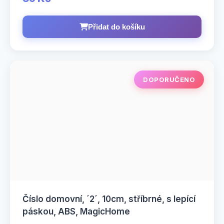
Přidat do košíku
DOPORUČENO
Číslo domovní, ´2´, 10cm, stříbrné, s lepící
páskou, ABS, MagicHome