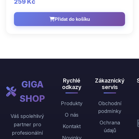
259 Kč
Přidat do košíku
Rychlé
Zákaznický
GIGA
odkazy
servis
SHOP
Produkty
Obchodní
podmínky
O nás
Váš spolehlivý
Ochrana
partner pro
Kontakt
údajů
profesionální
Novinky