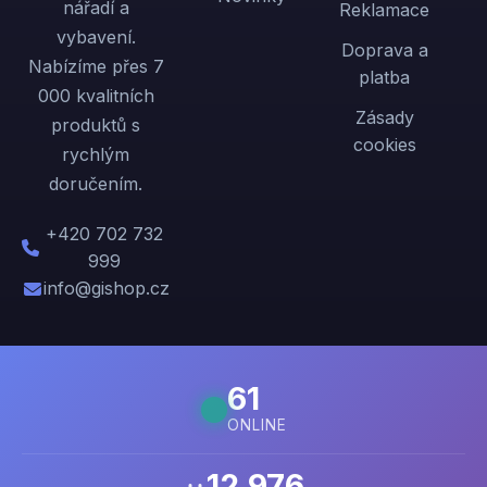
nářadí a
Reklamace
vybavení.
Doprava a
Nabízíme přes 7
platba
000 kvalitních
Zásady
produktů s
cookies
rychlým
doručením.
+420 702 732
999
info@gishop.cz
61
ONLINE
12 976