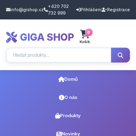
+420 702
info@gishop.cz
Přihlášení
Registrace
732 999
0
GIGA SHOP
Košík
Domů
O nás
Produkty
Novinky