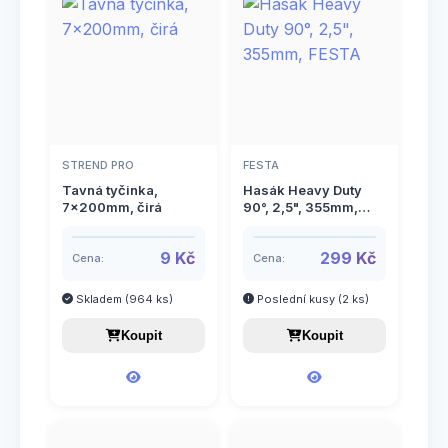
Příslušenství k IBC nádržím
12
Rychlospojky a příslušenství
58
Mezikusy k rychlospojkám
17
Spojky GEKA
13
Rychlospojky hadicové
18
Spojky pevné
26
STREND PRO
FESTA
Šroubení k rychlospojkám
23
Šroubení
4
Tavná tyčinka,
Hasák Heavy Duty
7x200mm, čirá
90°, 2,5", 355mm,
Zahradní ventily
8
FESTA
Zavlažovače ruční
9 Kč
299 Kč
27
Cena:
Cena:
Zavlažovače statické
9
Skladem (964 ks)
Poslední kusy (2 ks)
Koupit
Koupit
Zavlažovací vaky
5