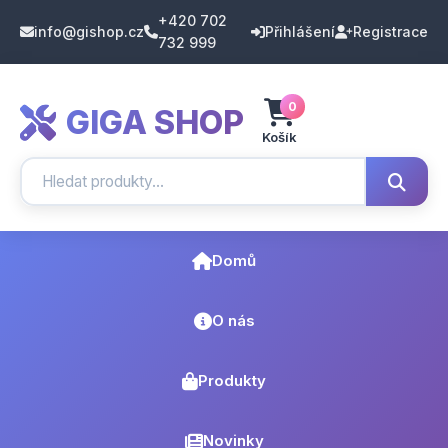
+420 702
info@gishop.cz
Přihlášení
Registrace
732 999
0
GIGA SHOP
Košík
Domů
O nás
Produkty
Novinky