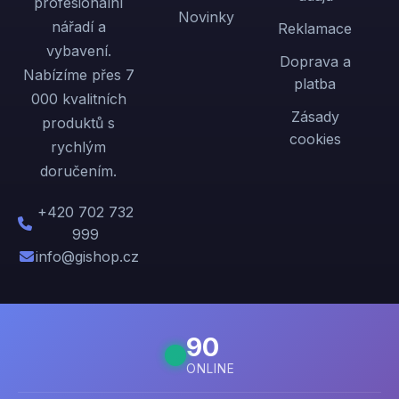
profesionální
Novinky
nářadí a
Reklamace
vybavení.
Doprava a
Nabízíme přes 7
platba
000 kvalitních
Zásady
produktů s
cookies
rychlým
doručením.
+420 702 732
999
info@gishop.cz
90
ONLINE