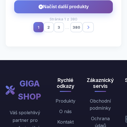
Načíst další produkty
Stránka
1
z 380
1
2
3
…
380
Rychlé
Zákaznický
GIGA
odkazy
servis
SHOP
Produkty
Obchodní
podmínky
O nás
Váš spolehlivý
Ochrana
partner pro
Kontakt
údajů