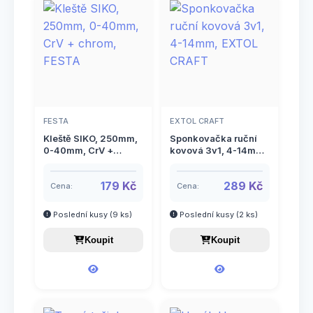
6
Umělé trávníky a povrchy
14
Vázání rostlin
11
Vědra
8
Vidle
FESTA
EXTOL CRAFT
4
Zahradní koše
Kleště SIKO, 250mm,
Sponkovačka ruční
0-40mm, CrV +
kovová 3v1, 4-14mm,
chrom, FESTA
EXTOL CRAFT
2
Zahradní nábytek
179 Kč
289 Kč
Cena:
Cena:
208
Zavlažování
Poslední kusy (9 ks)
Poslední kusy (2 ks)
Hadicové spony
38
7
Zimní program
Koupit
Koupit
Navijáky a držáky na hadice
5
14
Zpracování ovoce a zeleniny
Podstavce
3