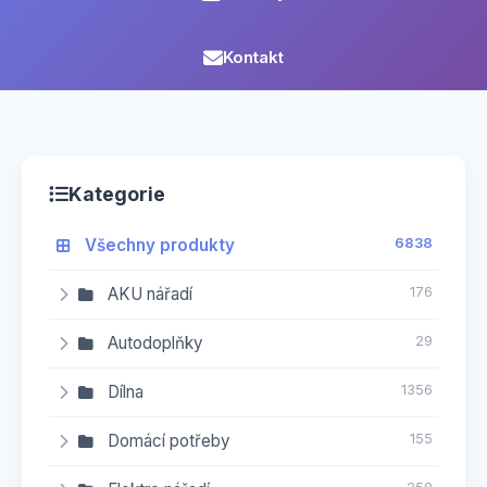
Kontakt
Kategorie
Všechny produkty
6838
AKU nářadí
176
16
AKU brusky
Autodoplňky
29
0
AKU kolečka a vozíky
14
Kanystry
Dílna
1356
3
AKU kompresory
2
Mycí kartáče
106
Domácí potřeby
Bity a adaptéry
155
10
AKU nůžky zahradní
Bity - IMBUS
4
7
Pumpy
4
1