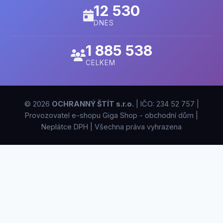
12 530
DNES
1 885 538
CELKEM
© 2026
OCHRANNÝ ŠTÍT s.r.o.
| IČO: 234 52 757 |
Provozovatel e-shopu Giga Shop - obchodní dům |
Neplátce DPH | Všechna práva vyhrazena