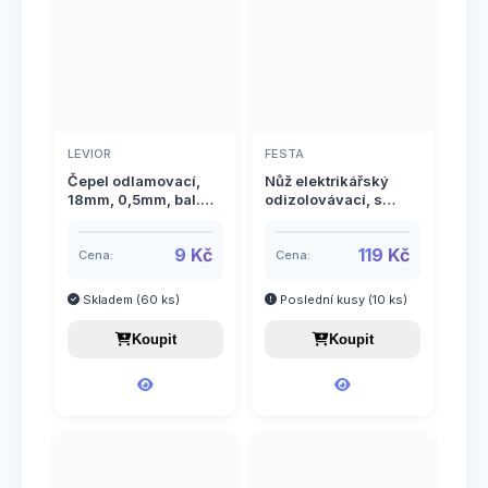
LEVIOR
FESTA
Čepel odlamovací,
Nůž elektrikářský
18mm, 0,5mm, bal.
odizolovávací, s
10ks
háčkem, 17cm, FESTA
9 Kč
119 Kč
Cena:
Cena:
Skladem (60 ks)
Poslední kusy (10 ks)
Koupit
Koupit