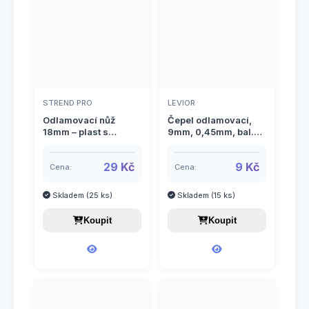
STREND PRO
LEVIOR
Odlamovací nůž
Čepel odlamovací,
18mm – plast s
9mm, 0,45mm, bal.
kovovou výztuhou,
10ks
šroubovací aretace,
29 Kč
9 Kč
STREND PRO UK313
Cena:
Cena:
Skladem (25 ks)
Skladem (15 ks)
Koupit
Koupit