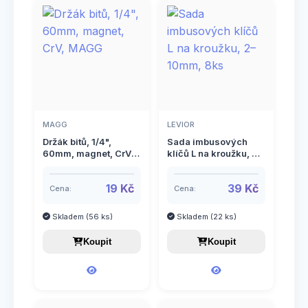
11
Rýče
3
Sázecí kolíky a sečky
24
Sekery a kalače
19
Sítě zahradnické
MAGG
LEVIOR
49
Stínící tkaniny a zástěny
Držák bitů, 1/4",
Sada imbusových
60mm, magnet, CrV,
klíčů L na kroužku, 2–
MAGG
10mm, 8ks
12
Štípací klíny
19 Kč
39 Kč
Cena:
Cena:
18
Struny do sekaček
Skladem (56 ks)
Skladem (22 ks)
9
Systém MULTI-Lock
Koupit
Koupit
8
Systém ON-OFF (click)
6
Údržba trávníku