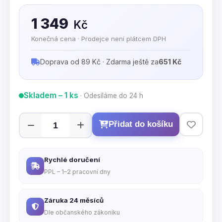
1 349
Kč
Konečná cena · Prodejce není plátcem DPH
Doprava od 89 Kč · Zdarma ještě za
651 Kč
Skladem – 1 ks
· Odesíláme do 24 h
Přidat do košíku
Rychlé doručení
PPL – 1–2 pracovní dny
Záruka 24 měsíců
Dle občanského zákoníku