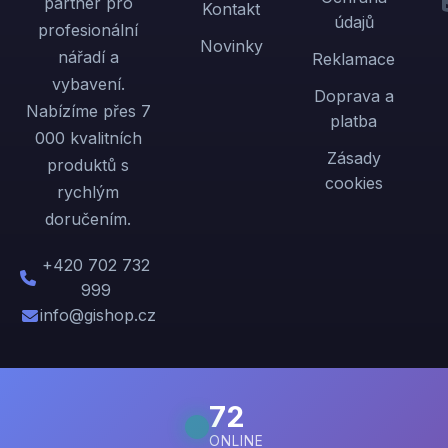
partner pro
Kontakt
údajů
profesionální
Novinky
nářadí a
Reklamace
vybavení.
Doprava a
Nabízíme přes 7
platba
000 kvalitních
Zásady
produktů s
cookies
rychlým
doručením.
+420 702 732
999
info@gishop.cz
72
ONLINE