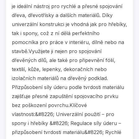
je ideální nástroj pro rychlé a přesné spojování
dřeva, dřevotřísky a dalších materiálů. Díky
univerzální konstrukci je vhodná jak pro hřebíky,
tak i spony, což z ní dělá perfektního
pomocníka pro práce v interiéru, dílně nebo na
stavbě.Využijete ji nejen pro spojování
dřevěných dílů, ale také pro připevnění fólií,
textilií, kůže, lepenky, dekoračních nebo
izolačních materiálů na dřevěný podklad.
Přizpůsobení síly úderu podle tvrdosti materiálu
zajišťuje přesné zapuštění spojovacího prvku
bez poškození povrchu.Klíčové
vlastnosti:&#8226; Univerzální použití – pro
spony i hřebíky &#8226; Regulace síly úderu –
přizpůsobení tvrdosti materiálu&#8226; Rychlé