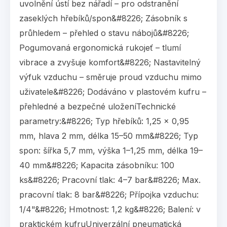
uvolnění ústí bez nářadí – pro odstranění
zaseklých hřebíků/spon&#8226; Zásobník s
průhledem – přehled o stavu nábojů&#8226;
Pogumovaná ergonomická rukojeť – tlumí
vibrace a zvyšuje komfort&#8226; Nastavitelný
výfuk vzduchu – směruje proud vzduchu mimo
uživatele&#8226; Dodáváno v plastovém kufru –
přehledné a bezpečné uloženíTechnické
parametry:&#8226; Typ hřebíků: 1,25 × 0,95
mm, hlava 2 mm, délka 15–50 mm&#8226; Typ
spon: šířka 5,7 mm, výška 1–1,25 mm, délka 19–
40 mm&#8226; Kapacita zásobníku: 100
ks&#8226; Pracovní tlak: 4–7 bar&#8226; Max.
pracovní tlak: 8 bar&#8226; Přípojka vzduchu:
1/4"&#8226; Hmotnost: 1,2 kg&#8226; Balení: v
praktickém kufruUniverzální pneumatická