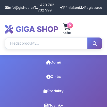
+420 702
info@gishop.cz
Přihlášení
Registrace
732 999
0
GIGA SHOP
Košík
Domů
O nás
Produkty
Novinky