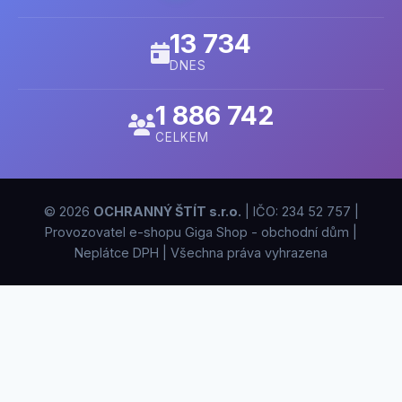
13 734
DNES
1 886 742
CELKEM
© 2026
OCHRANNÝ ŠTÍT s.r.o.
| IČO: 234 52 757 |
Provozovatel e-shopu Giga Shop - obchodní dům |
Neplátce DPH | Všechna práva vyhrazena