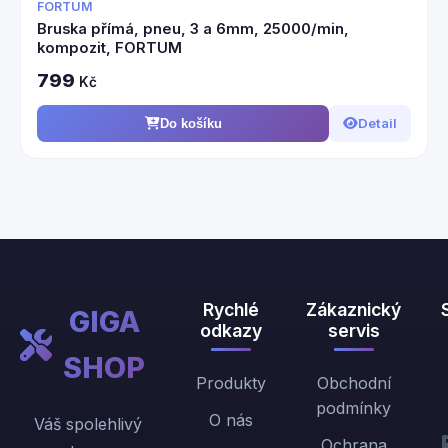
FORTUM
Bruska přímá, pneu, 3 a 6mm, 25000/min,
kompozit, FORTUM
799
Kč
Detail
Do košíku
Rychlé
Zákaznický
GIGA
odkazy
servis
SHOP
Produkty
Obchodní
podmínky
O nás
Váš spolehlivý
Ochrana