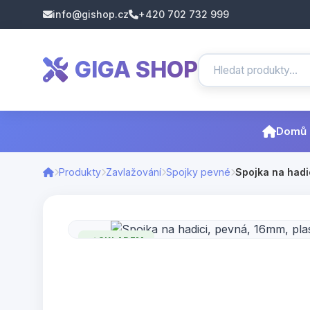
info@gishop.cz
+420 702 732 999
GIGA SHOP
Domů
Produkty
Zavlažování
Spojky pevné
Spojka na hadic
SKLADEM