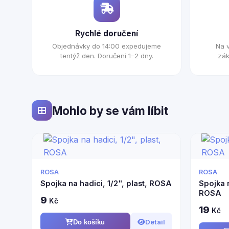
Rychlé doručení
Objednávky do 14:00 expedujeme
Na 
tentýž den. Doručení 1–2 dny.
zák
Mohlo by se vám líbit
ROSA
ROSA
Spojka na hadici, 1/2", plast, ROSA
Spojka n
ROSA
9
Kč
19
Kč
Detail
Do košíku