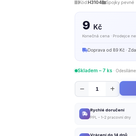
Kód:
H3104
Spojky pevné
9
Kč
Konečná cena · Prodejce ne
Doprava od 89 Kč · Zda
Skladem – 7 ks
· Odesíláme
Rychlé doručení
PPL – 1–2 pracovní dny
Vrácení do 14 dnů