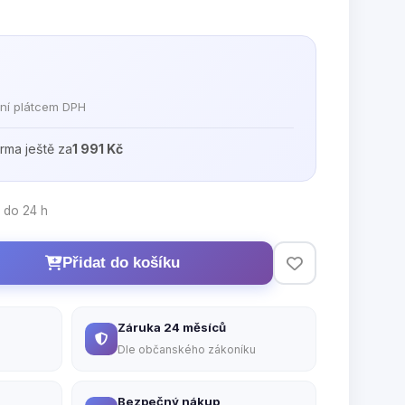
ní plátcem DPH
rma ještě za
1 991 Kč
 do 24 h
Přidat do košíku
Záruka 24 měsíců
Dle občanského zákoníku
Bezpečný nákup