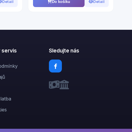
Detail
Detail
Do košíku
 servis
Sledujte nás
odmínky
jů
latba
ies