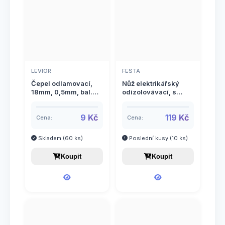
LEVIOR
FESTA
Čepel odlamovací,
Nůž elektrikářský
18mm, 0,5mm, bal.
odizolovávací, s
10ks
háčkem, 17cm, FESTA
9 Kč
119 Kč
Cena:
Cena:
Skladem (60 ks)
Poslední kusy (10 ks)
Koupit
Koupit