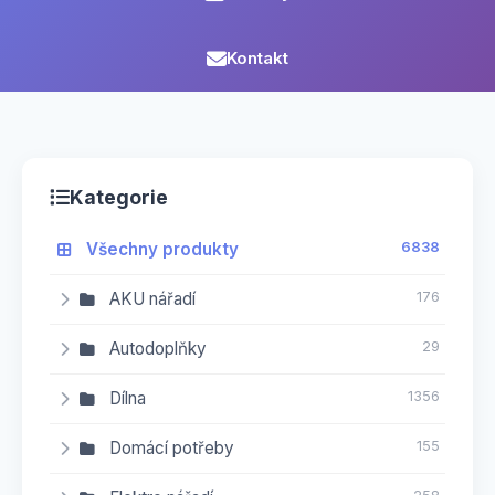
Kontakt
Kategorie
Všechny produkty
6838
AKU nářadí
176
16
AKU brusky
Autodoplňky
29
0
AKU kolečka a vozíky
14
Kanystry
Dílna
1356
3
AKU kompresory
2
Mycí kartáče
106
Domácí potřeby
Bity a adaptéry
155
10
AKU nůžky zahradní
Bity - IMBUS
4
7
Pumpy
4
1