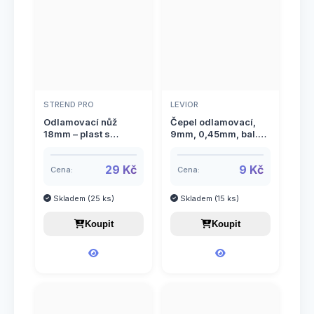
STREND PRO
LEVIOR
Odlamovací nůž
Čepel odlamovací,
18mm – plast s
9mm, 0,45mm, bal.
kovovou výztuhou,
10ks
šroubovací aretace,
29 Kč
9 Kč
STREND PRO UK313
Cena:
Cena:
Skladem (25 ks)
Skladem (15 ks)
Koupit
Koupit