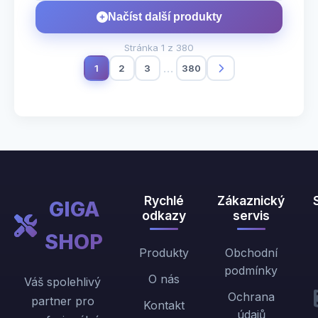
Načíst další produkty
Stránka
1
z 380
1
2
3
…
380
Rychlé
Zákaznický
GIGA
odkazy
servis
SHOP
Produkty
Obchodní
podmínky
O nás
Váš spolehlivý
Ochrana
partner pro
Kontakt
údajů