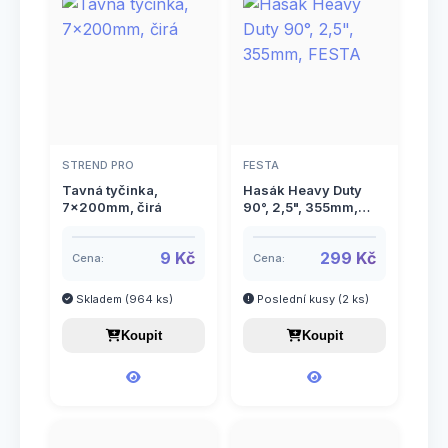
Příslušenství k IBC nádržím
12
Rychlospojky a příslušenství
58
Mezikusy k rychlospojkám
17
Spojky GEKA
13
Rychlospojky hadicové
18
Spojky pevné
26
STREND PRO
FESTA
Šroubení k rychlospojkám
23
Šroubení
4
Tavná tyčinka,
Hasák Heavy Duty
7x200mm, čirá
90°, 2,5", 355mm,
Zahradní ventily
8
FESTA
Zavlažovače ruční
9 Kč
299 Kč
27
Cena:
Cena:
Zavlažovače statické
9
Skladem (964 ks)
Poslední kusy (2 ks)
Koupit
Koupit
Zavlažovací vaky
5