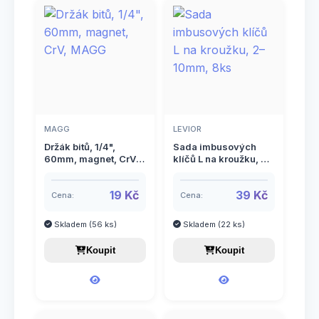
11
Rýče
3
Sázecí kolíky a sečky
24
Sekery a kalače
19
Sítě zahradnické
MAGG
LEVIOR
49
Stínící tkaniny a zástěny
Držák bitů, 1/4",
Sada imbusových
60mm, magnet, CrV,
klíčů L na kroužku, 2–
MAGG
10mm, 8ks
12
Štípací klíny
19 Kč
39 Kč
Cena:
Cena:
18
Struny do sekaček
Skladem (56 ks)
Skladem (22 ks)
9
Systém MULTI-Lock
Koupit
Koupit
8
Systém ON-OFF (click)
6
Údržba trávníku