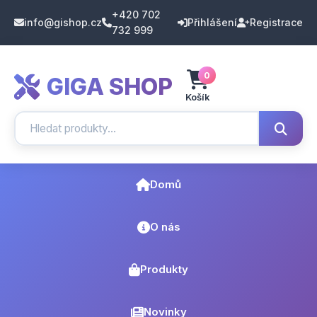
+420 702
info@gishop.cz
Přihlášení
Registrace
732 999
0
GIGA SHOP
Košík
Domů
O nás
Produkty
Novinky