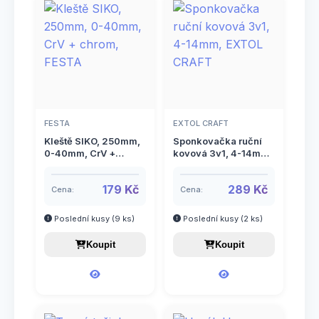
6
Umělé trávníky a povrchy
14
Vázání rostlin
11
Vědra
8
Vidle
FESTA
EXTOL CRAFT
4
Zahradní koše
Kleště SIKO, 250mm,
Sponkovačka ruční
0-40mm, CrV +
kovová 3v1, 4-14mm,
chrom, FESTA
EXTOL CRAFT
2
Zahradní nábytek
179 Kč
289 Kč
Cena:
Cena:
208
Zavlažování
Poslední kusy (9 ks)
Poslední kusy (2 ks)
Hadicové spony
38
7
Zimní program
Koupit
Koupit
Navijáky a držáky na hadice
5
14
Zpracování ovoce a zeleniny
Podstavce
3