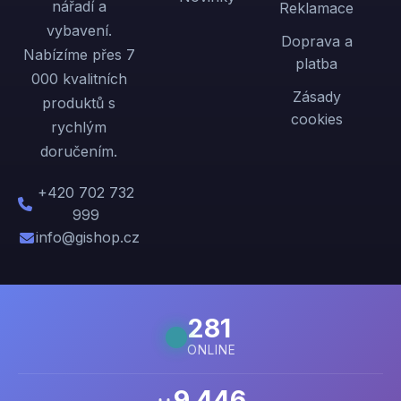
nářadí a
Reklamace
vybavení.
Doprava a
Nabízíme přes 7
platba
000 kvalitních
Zásady
produktů s
cookies
rychlým
doručením.
+420 702 732
999
info@gishop.cz
281
ONLINE
9 446