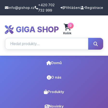
+420 702
info@gishop.cz
Přihlášení
Registrace
732 999
0
GIGA SHOP
Košík
Domů
O nás
Produkty
Novinky