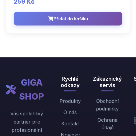
259 Kč
Přidat do košíku
Rychlé
Zákaznický
GIGA
odkazy
servis
SHOP
Produkty
Obchodní
podmínky
O nás
Váš spolehlivý
Ochrana
partner pro
Kontakt
údajů
profesionální
Novinky